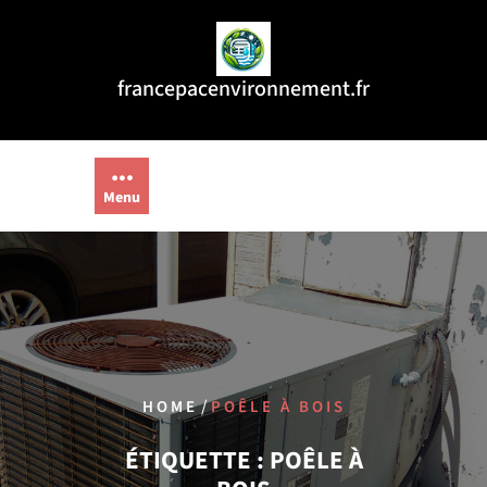
Aller
au
contenu
francepacenvironnement.fr
Menu
/
HOME
POÊLE À BOIS
ÉTIQUETTE :
POÊLE À