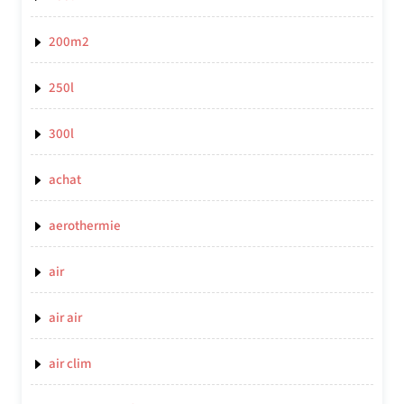
200m2
250l
300l
achat
aerothermie
air
air air
air clim