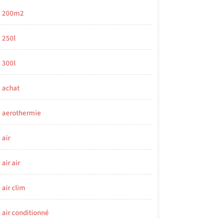
200m2
250l
300l
achat
aerothermie
air
air air
air clim
air conditionné