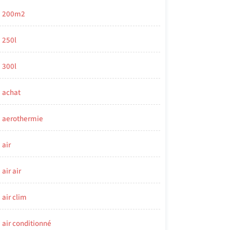
200m2
250l
300l
achat
aerothermie
air
air air
air clim
air conditionné