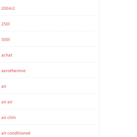
200m2
250l
300l
achat
aerothermie
air
air air
air clim
air conditionné