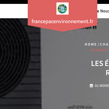
Aller
au
À Propos De Nou
contenu
francepacenvironnement.fr
/
HOME
CHA
ESSENTI
LES 
01 NOVE