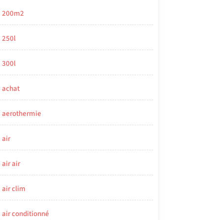
200m2
250l
300l
achat
aerothermie
air
air air
air clim
air conditionné