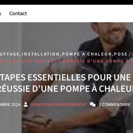
s
Contact
,
,
,
/
UFFAGE
INSTALLATION
POMPE A CHALEUR
POSE
ELLES POUR UNE POSE RÉUSSIE D’UNE POMPE À
ÉTAPES ESSENTIELLES POUR UNE
RÉUSSIE D’UNE POMPE À CHALEU
MBRE 2024
FRANCEPACENVIRONNEMENT
0 COMMENTAIRE