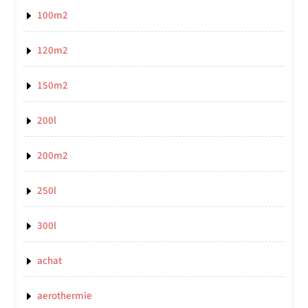
100m2
120m2
150m2
200l
200m2
250l
300l
achat
aerothermie