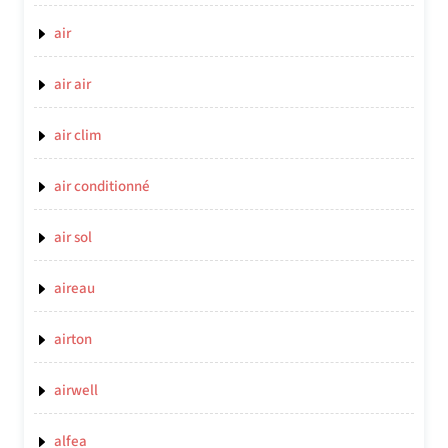
air
air air
air clim
air conditionné
air sol
aireau
airton
airwell
alfea