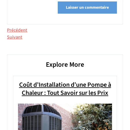
Navigation
Article
Précédent
précédent
Article
Suivant
de
suivant
l’article
Explore More
Coût d’Installation d’une Pompe à
Chaleur : Tout Savoir sur les Prix